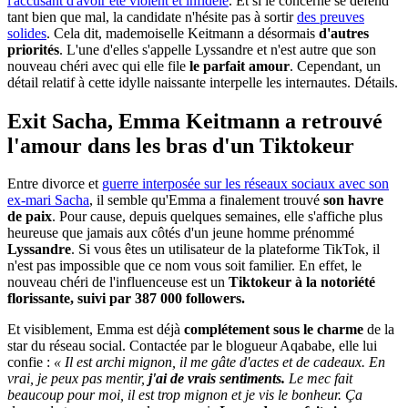
l'accusant d'avoir été violent et infidèle
. Et si le concerné se défend
tant bien que mal, la candidate n'hésite pas à sortir
des preuves
solides
. Cela dit, mademoiselle Keitmann a désormais
d'autres
priorités
. L'une d'elles s'appelle Lyssandre et n'est autre que son
nouveau chéri avec qui elle file
le parfait amour
. Cependant, un
détail relatif à cette idylle naissante interpelle les internautes. Détails.
Exit Sacha, Emma Keitmann a retrouvé
l'amour dans les bras d'un Tiktokeur
Entre divorce et
guerre interposée sur les réseaux sociaux avec son
ex-mari Sacha
, il semble qu'Emma a finalement trouvé
son havre
de paix
. Pour cause, depuis quelques semaines, elle s'affiche plus
heureuse que jamais aux côtés d'un jeune homme prénommé
Lyssandre
. Si vous êtes un utilisateur de la plateforme TikTok, il
n'est pas impossible que ce nom vous soit familier. En effet, le
nouveau chéri de l'influenceuse est un
Tiktokeur à la notoriété
florissante, suivi par 387 000 followers.
Et visiblement, Emma est déjà
complétement sous le charme
de la
star du réseau social. Contactée par le blogueur Aqababe, elle lui
confie :
« Il est archi mignon, il me gâte d'actes et de cadeaux. En
vrai, je peux pas mentir,
j'ai de vrais sentiments.
Le mec fait
beaucoup pour moi, il est trop mignon et je vis le bonheur. Ça