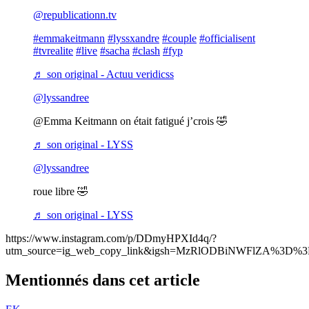
@republicationn.tv
#emmakeitmann
#lyssxandre
#couple
#officialisent
#tvrealite
#live
#sacha
#clash
#fyp
♬ son original - Actuu veridicss
@lyssandree
@Emma Keitmann on était fatigué j’crois 🤣
♬ son original - LYSS
@lyssandree
roue libre 🤣
♬ son original - LYSS
https://www.instagram.com/p/DDmyHPXId4q/?
utm_source=ig_web_copy_link&igsh=MzRlODBiNWFlZA%3D%3
Mentionnés dans cet article