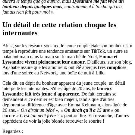
durera le temps que ça durera, mais
Lyssandre me fait vivre un
bonheur depuis quelques mois
, contrairement à Sacha qui n'a
jamais rien fait pour moi ».
Un détail de cette relation choque les
internautes
Ainsi, sur les réseaux sociaux, le jeune couple étale son bonheur. Un
temps à reproduire une tendance amusante sur TikTok, un autre se
baladant main dans la main sur le marché de Noël,
Emma et
Lyssandre vivent pleinement leur amour
. D'ailleurs, sur son blog,
Aqababe assure que les amoureux ont été aperçus
très complices
lors d'une soirée au Network, une boîte de nuit à Lille.
Cela dit, en dépit du bonheur apparent du jeune couple, un détail
interpelle les internautes. S'il est âgé de 20 ans,
le fameux
Lyssandre fait très jeune d'apparence
. De fait, certains se
demandent si ce dernier est bien majeur, tandis que d'autres
déplorent sa différence d'âge avec Emma Keitmann, alors âgée de
26 ans.
« On dirait un bébé »
,
«
On dirait qu'il a 15 ans
»
ou
encore
« C'est ton petit frère ? »
peut-on lire. En revanche, d'autres
apprécient de voir la jolie blonde retrouver le sourire !
Regardez :