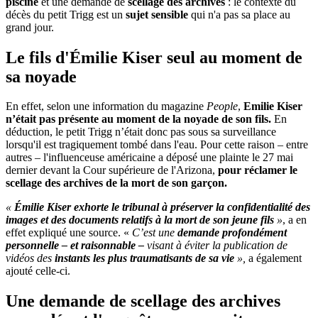
piscine
et une demande de
scellage des archives
: le contexte du
décès du petit Trigg est un
sujet sensible
qui n'a pas sa place au
grand jour.
Le fils d'Émilie Kiser seul au moment de
sa noyade
En effet, selon une information du magazine
People
,
Emilie Kiser
n’était pas présente au moment de la noyade de son fils.
En
déduction, le petit Trigg n’était donc pas sous sa surveillance
lorsqu'il est tragiquement tombé dans l'eau. Pour cette raison – entre
autres – l'influenceuse américaine a déposé une plainte le 27 mai
dernier devant la Cour supérieure de l'Arizona,
pour réclamer le
scellage des archives de la mort de son garçon.
«
Émilie Kiser exhorte le tribunal à préserver la confidentialité des
images et des documents relatifs à la mort de son jeune fils
»
, a en
effet expliqué une source. «
C’est une
demande profondément
personnelle – et raisonnable –
visant à éviter la publication de
vidéos des
instants les plus traumatisants de sa vie
»,
a également
ajouté celle-ci.
Une demande de scellage des archives