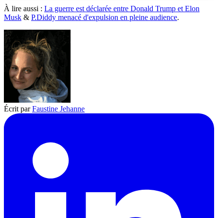
À lire aussi :
La guerre est déclarée entre Donald Trump et Elon
Musk
&
P.Diddy menacé d'expulsion en pleine audience
.
Écrit par
Faustine Jehanne