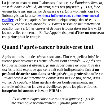
La jeune maman reconnaît alors ses absences :
« Émotionnellement,
c’est là, dans la tête, là, au cœur, mais pas physique. (…) Là, à ce
niveau-là, je me suis sentie délaissée à certains moments, oui ! »
.
Submergés par la crise,
les deux influenceurs voient leur moral
vaciller
, et Nacca, après s’être retiré quelque temps des réseaux
sociaux, confie à ses abonnés :
« J’avais besoin de me remettre en
question sur certaines choses et de faire le point dans ma tête ».
Et
les nouvelles concernant Eloïse Appelle risquent
d'être un nouveau
coup dur pour le couple
.
Quand l’après-cancer bouleverse tout
Après un mois loin des réseaux sociaux, Éloïse Appelle a brisé le
silence pour dévoiler les difficultés qui l’ont ébranlée :
« Après ces
longues semaines d’absence, je suis super gênée de vous faire des
stories. »
Elle explique que ce retrait était indispensable face à
un
profond désordre tant dans sa vie privée que professionnelle
:
«
J’avais besoin de remettre de l’ordre dans ma vie pro, perso, dans
ma vie de couple. »
Mais au-delà de ces bouleversements, un
contrôle médical en janvier a réveillé ses peurs les plus enfouies,
lorsqu’on lui annonce lors de l’IRM
:
Ils voient quelque chose sur mon sein gauche (…) et ils
me disent que potentiellement, il faudra faire une