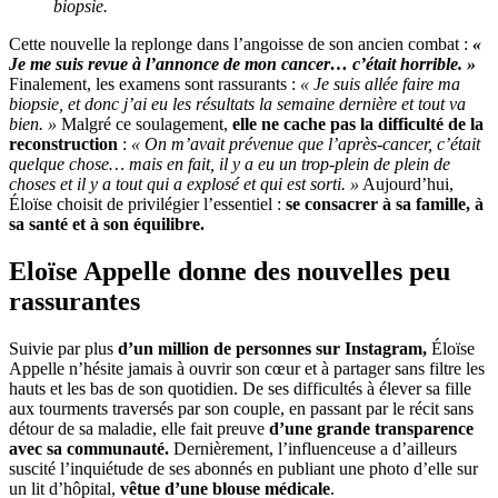
biopsie.
Cette nouvelle la replonge dans l’angoisse de son ancien combat :
«
Je me suis revue à l’annonce de mon cancer… c’était horrible. »
Finalement, les examens sont rassurants :
« Je suis allée faire ma
biopsie, et donc j’ai eu les résultats la semaine dernière et tout va
bien. »
Malgré ce soulagement,
elle ne cache pas la difficulté de la
reconstruction
:
« On m’avait prévenue que l’après-cancer, c’était
quelque chose… mais en fait, il y a eu un trop-plein de plein de
choses et il y a tout qui a explosé et qui est sorti. »
Aujourd’hui,
Éloïse choisit de privilégier l’essentiel :
se consacrer à sa famille, à
sa santé et à son équilibre.
Eloïse Appelle donne des nouvelles peu
rassurantes
Suivie par plus
d’un million de personnes sur Instagram,
Éloïse
Appelle n’hésite jamais à ouvrir son cœur et à partager sans filtre les
hauts et les bas de son quotidien. De ses difficultés à élever sa fille
aux tourments traversés par son couple, en passant par le récit sans
détour de sa maladie, elle fait preuve
d’une grande transparence
avec sa communauté.
Dernièrement, l’influenceuse a d’ailleurs
suscité l’inquiétude de ses abonnés en publiant une photo d’elle sur
un lit d’hôpital,
vêtue d’une blouse médicale
.