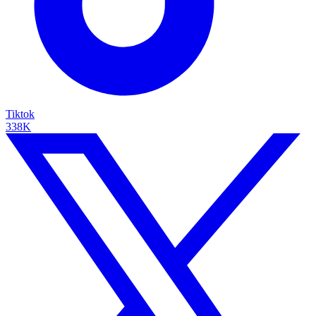
Tiktok
338K