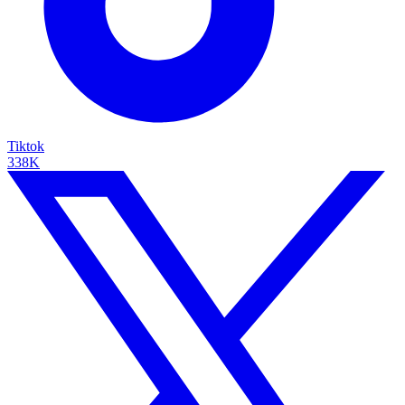
Tiktok
338K