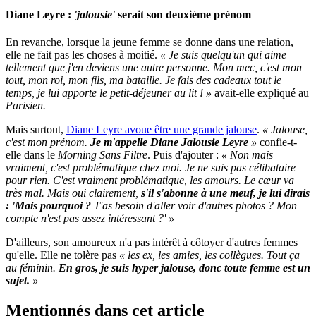
Diane Leyre :
'jalousie'
serait son deuxième prénom
En revanche, lorsque la jeune femme se donne dans une relation,
elle ne fait pas les choses à moitié.
« Je suis quelqu'un qui aime
tellement que j'en deviens une autre personne. Mon mec, c'est mon
tout, mon roi, mon fils, ma bataille. Je fais des cadeaux tout le
temps, je lui apporte le petit-déjeuner au lit ! »
avait-elle expliqué au
Parisien.
Mais surtout,
Diane Leyre avoue être une grande jalouse
.
« Jalouse,
c'est mon prénom.
Je m'appelle Diane Jalousie Leyre
»
confie-t-
elle dans le
Morning Sans Filtre
. Puis d'ajouter :
« Non mais
vraiment, c'est problématique chez moi. Je ne suis pas célibataire
pour rien. C'est vraiment problématique, les amours. Le cœur va
très mal. Mais oui clairement,
s'il s'abonne à une meuf, je lui dirais
: 'Mais pourquoi ?
T'as besoin d'aller voir d'autres photos ? Mon
compte n'est pas assez intéressant ?' »
D'ailleurs, son amoureux n'a pas intérêt à côtoyer d'autres femmes
qu'elle. Elle ne tolère pas
« les ex, les amies, les collègues. Tout ça
au féminin.
En gros, je suis hyper jalouse, donc toute femme est un
sujet.
»
Mentionnés dans cet article