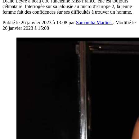
Diane Leyre a beau être l'ancienne Miss France, elle est toujours
célibataire. Interrogée sur sa jalousie au micro d'Europe 2, la jeune
femme fait des confidences sur ses difficultés à trouver un homme.
Publié le
26 janvier 2023 à 13:08
par
Samantha Martins
- Modifié le
26 janvier 2023 à 15:08