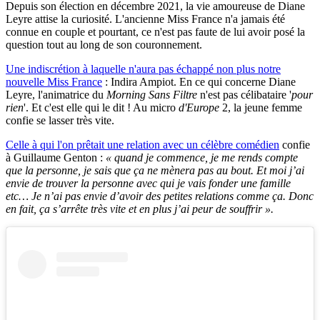
Depuis son élection en décembre 2021, la vie amoureuse de Diane
Leyre attise la curiosité. L'ancienne Miss France n'a jamais été
connue en couple et pourtant, ce n'est pas faute de lui avoir posé la
question tout au long de son couronnement.
Une indiscrétion à laquelle n'aura pas échappé non plus notre
nouvelle Miss France
: Indira Ampiot. En ce qui concerne Diane
Leyre, l'animatrice du
Morning Sans Filtre
n'est pas célibataire '
pour
rien
'. Et c'est elle qui le dit ! Au micro
d'Europe
2, la jeune femme
confie se lasser très vite.
Celle à qui l'on prêtait une relation avec un célèbre comédien
confie
à Guillaume Genton :
« quand je commence, je me rends compte
que la personne, je sais que ça ne mènera pas au bout. Et moi j’ai
envie de trouver la personne avec qui je vais fonder une famille
etc… Je n’ai pas envie d’avoir des petites relations comme ça. Donc
en fait, ça s’arrête très vite et en plus j’ai peur de souffrir ».