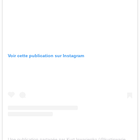
Voir cette publication sur Instagram
Une publication partagée par Kurt Iswarienko (@kurtiswarienko)