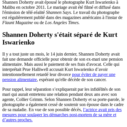
Shannen Doherty avait épousé le photographe Kurt Iswarienko à
Malibu en octobre 2011. Le mariage avait été filmé et diffusé dans
l'émission de télé-réalité
Shannen Says.
Le travail du photographe
est régulièrement publié dans des magazines américains à l'instar de
Flaunt Magazine
ou de
Los Angeles Times.
Shannen Doherty s'était séparé de Kurt
Iswarienko
Il y a tout juste un mois, le 14 juin dernier, Shannen Doherty avait
fait une demande officielle pour obtenir de son ex-mari une pension
alimentaire. Mais aussi le paiement de ses frais d'avocat. Celle qui
interprétait Prue Halliwell accusait Kurt Iswarienko d’avoir
intentionnellement retardé leur divorce
pour éviter de payer une
pension alimentaire
, espérant qu'elle décède de son cancer.
Pour rappel, leur séparation s’expliquerait par les infidélités de son
mari qui aurait entretenu une relation pendant deux ans avec son
agente, Collier Grimm. Selon Shannen Doherty et sa porte-parole, le
photographe a également cessé de soutenir son épouse dans le cadre
de sa maladie. En vue de son possible décès,
l’actrice avait pris des
mesures pour soulager les démarches post-mortem de sa mère et
d’autres proches.