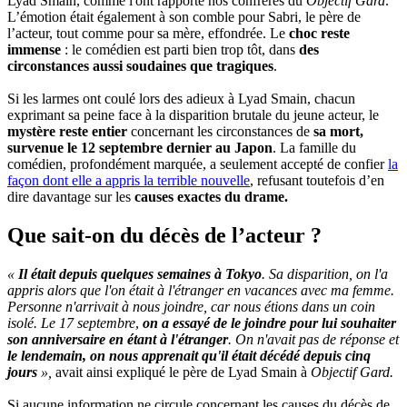
Lyad Smain, comme l'ont rapporté nos confrères du
Objectif Gard
.
L’émotion était également à son comble pour Sabri, le père de
l’acteur, tout comme pour sa mère, effondrée. Le
choc reste
immense
: le comédien est parti bien trop tôt, dans
des
circonstances aussi soudaines que tragiques
.
Si les larmes ont coulé lors des adieux à Lyad Smain, chacun
exprimant sa peine face à la disparition brutale du jeune acteur, le
mystère reste entier
concernant les circonstances de
sa mort,
survenue le 12 septembre dernier au Japon
. La famille du
comédien, profondément marquée, a seulement accepté de confier
la
façon dont elle a appris la terrible nouvelle
, refusant toutefois d’en
dire davantage sur les
causes exactes du drame.
Que sait-on du décès de l’acteur ?
«
Il était depuis quelques semaines à Tokyo
. Sa disparition, on l'a
appris alors que l'on était à l'étranger en vacances avec ma femme.
Personne n'arrivait à nous joindre, car nous étions dans un coin
isolé. Le 17 septembre
,
on a essayé de le joindre pour lui souhaiter
son anniversaire en étant à l'étranger
. On n'avait pas de réponse et
le lendemain, on nous apprenait qu'il était décédé depuis cinq
jours
»,
avait ainsi expliqué le père de Lyad Smain à
Objectif Gard.
Si aucune information ne circule concernant les causes du décès de