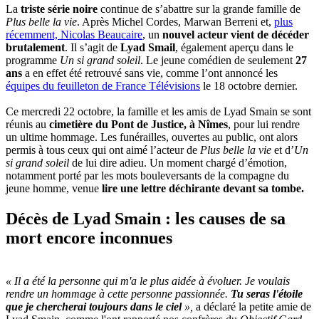
La
triste
série noire
continue de s’abattre sur la grande famille de
Plus belle la vie
. Après Michel Cordes, Marwan Berreni et,
plus
récemment, Nicolas Beaucaire
, un
nouvel acteur vient de décéder
brutalement
. Il s’agit de
Lyad Smail
, également aperçu dans le
programme
Un si grand soleil
. Le jeune comédien de seulement
27
ans
a en effet été retrouvé sans vie, comme l’ont annoncé les
équipes du feuilleton de France Télévisions
le 18 octobre dernier.
Ce mercredi 22 octobre, la famille et les amis de Lyad Smain se sont
réunis au
cimetière du Pont de Justice, à Nîmes
, pour lui rendre
un ultime hommage. Les funérailles, ouvertes au public, ont alors
permis à tous ceux qui ont aimé l’acteur de
Plus belle la vie
et d’
Un
si grand soleil
de lui dire adieu. Un moment chargé d’émotion,
notamment porté par les mots bouleversants de la compagne du
jeune homme, venue
lire une lettre déchirante devant sa tombe.
Décès de Lyad Smain : les causes de sa
mort encore inconnues
« Il a été la personne qui m'a le plus aidée à évoluer. Je voulais
rendre un hommage à cette personne passionnée.
Tu seras l'étoile
que je chercherai toujours dans le ciel
»,
a déclaré la petite amie de