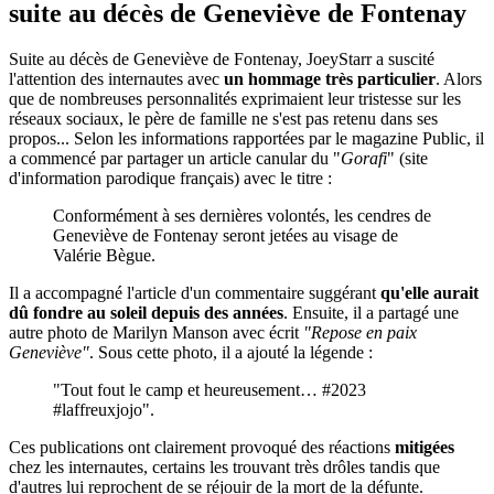
suite au décès de Geneviève de Fontenay
Suite au décès de Geneviève de Fontenay, JoeyStarr a suscité
l'attention des internautes avec
un hommage très particulier
. Alors
que de nombreuses personnalités exprimaient leur tristesse sur les
réseaux sociaux, le père de famille ne s'est pas retenu dans ses
propos... Selon les informations rapportées par le magazine Public, il
a commencé par partager un article canular du "
Gorafi
" (site
d'information parodique français) avec le titre :
Conformément à ses dernières volontés, les cendres de
Geneviève de Fontenay seront jetées au visage de
Valérie Bègue.
Il a accompagné l'article d'un commentaire suggérant
qu'elle aurait
dû fondre au soleil depuis des années
. Ensuite, il a partagé une
autre photo de Marilyn Manson avec écrit
"Repose en paix
Geneviève"
. Sous cette photo, il a ajouté la légende :
"Tout fout le camp et heureusement… #2023
#laffreuxjojo".
Ces publications ont clairement provoqué des réactions
mitigées
chez les internautes, certains les trouvant très drôles tandis que
d'autres lui reprochent de se réjouir de la mort de la défunte.