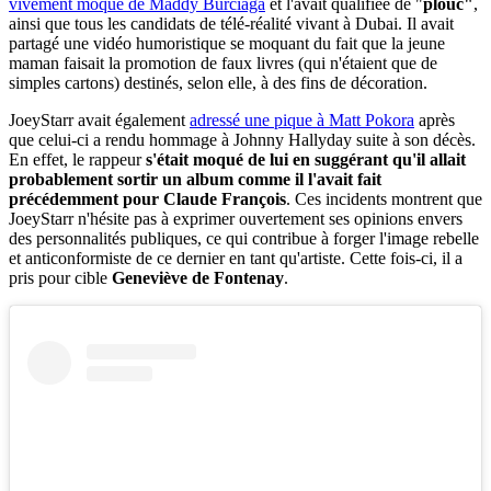
vivement moqué de Maddy Burciaga
et l'avait qualifiée de "
plouc"
,
ainsi que tous les candidats de télé-réalité vivant à Dubai. Il avait
partagé une vidéo humoristique se moquant du fait que la jeune
maman faisait la promotion de faux livres (qui n'étaient que de
simples cartons) destinés, selon elle, à des fins de décoration.
JoeyStarr avait également
adressé une pique à Matt Pokora
après
que celui-ci a rendu hommage à Johnny Hallyday suite à son décès.
En effet, le rappeur
s'était moqué de lui en suggérant qu'il allait
probablement sortir un album comme il l'avait fait
précédemment pour Claude François
. Ces incidents montrent que
JoeyStarr n'hésite pas à exprimer ouvertement ses opinions envers
des personnalités publiques, ce qui contribue à forger l'image rebelle
et anticonformiste de ce dernier en tant qu'artiste. Cette fois-ci, il a
pris pour cible
Geneviève de Fontenay
.