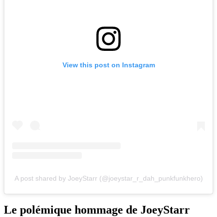
View this post on Instagram
A post shared by JoeyStarr (@joeystar_r_dah_punkfunkhero)
Le polémique hommage de JoeyStarr