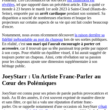
Fontenay. Les circonstances de son décès
ont finalement été
révélées
, tel que rapporté dans un précédent article. Elle a quitté ce
monde à 23 heures le mardi 1er août 2023 à Saint-Cloud (Hauts-de-
Seine), emportée par un
arrêt cardiaque
pendant son sommeil. Sa
disparition a suscité de nombreuses réactions et braque les
projecteurs sur certains aspects de sa vie qui ont fait couler beaucoup
d'encre.
Notamment, nous avons récemment découvert
la raison derrière sa
fidélité inébranlable au port du chapeau
lors de ses sorties publiques.
En réalité, c'est
son mari qui l'aurait encouragée à porter cet
accessoire
, car il trouvait que sa tête paraissait trop petite par rapport
à son corps. Pour rétablir un équilibre visuel, il lui aurait suggéré de
toujours porter un chapeau. Ainsi, cette révélation sur sa passion
pour les chapeaux ajoute une dimension supplémentaire à son
héritage public.
JoeyStarr : Un Artiste Franc-Parler au
Cœur des Polémiques
JoeyStarr est connu pour ses prises de parole parfois provocatrices et
trash. Au fil des années, il s'est souvent exprimé de manière directe
et sans filtre, ce qui lui a valu une réputation d'artiste franc-
parler. On se rappelle notamment d'une occasion où JoeyStarr
s'était