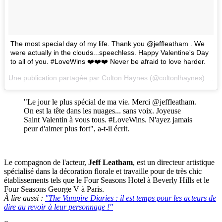
The most special day of my life. Thank you @jeffleatham . We
were actually in the clouds...speechless. Happy Valentine's Day
to all of you. #LoveWins ❤️❤️❤️ Never be afraid to love harder.
Une publication partagée par Colton Haynes (@coltonlhaynes) le
14
"Le jour le plus spécial de ma vie. Merci @jeffleatham.
On est la tête dans les nuages... sans voix. Joyeuse
Saint Valentin à vous tous. #LoveWins. N'ayez jamais
peur d'aimer plus fort", a-t-il écrit.
Le compagnon de l'acteur,
Jeff Leatham
, est un directeur artistique
spécialisé dans la décoration florale et travaille pour de très chic
établissements tels que le Four Seasons Hotel à Beverly Hills et le
Four Seasons George V à Paris.
À lire aussi :
"The Vampire Diaries : il est temps pour les acteurs de
dire au revoir à leur personnage !"