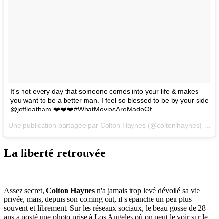
It's not every day that someone comes into your life & makes
you want to be a better man. I feel so blessed to be by your side
@jeffleatham ❤️❤️❤️#WhatMoviesAreMadeOf
Une publication partagée par Colton Haynes (@coltonlhaynes) le
19
La liberté retrouvée
Assez secret,
Colton Haynes
n'a jamais trop levé dévoilé sa vie
privée, mais, depuis son coming out, il s'épanche un peu plus
souvent et librement. Sur les réseaux sociaux, le beau gosse de 28
ans a posté une photo prise à Los Angeles où on peut le voir sur le