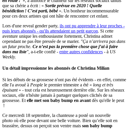
en route !
», a annoncé le chanteur sur les réseaux sociaux tandis
que sa chérie a écrit : «
Sortie prévue en 2020 ! Quelle
bénédiction ! C’est parti, bébé
». Un bonheur incommensurable
pour ces deux artistes qui ont hâte de rencontrer cet enfant.
Lors d'une reveal gender party,
ils ont pu apprendre à leur proches -
puis leurs abonnés - qu'ils attendaient un petit garçon
. Si cette
aventure unique les enthousiasme fortement, Christina admet
cependant ne pas être pressée de se marier.
"Ça n’arrivera pas dans
un futur proche.
Ce n’est pas la première chose que j’ai à faire
dans ma liste
",
a-t-elle confié -
entre autres confidences
- à
US
Weekly.
Un détail impressionne les abonnés de Christina Milian
Si les débuts de sa grossesse n'ont pas été évidents - en effet, comme
elle l'a avoué à
People
le premier trimestre a été «
long et très
épuisant
» - tout cela est heureusement derrière elle. Sur les réseaux
sociaux, elle n'hésite jamais à partager quelques clichés de sa
grossesse. Et
elle met son baby bump en avant
dès qu'elle le peut
!
Ce mercredi 18 septembre, la chanteuse a posté un nouvelle
photo où elle pose devant une belle voiture. Bien qu’elle soit en
brassière, dessus on perçoit son ventre mais
son baby bump