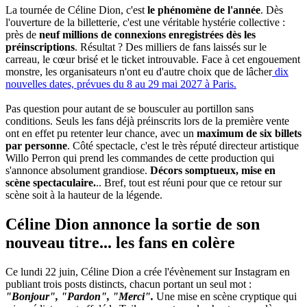
La tournée de Céline Dion, c'est
le phénomène de l'année
. Dès
l'ouverture de la billetterie, c'est une véritable hystérie collective :
près de
neuf millions de connexions enregistrées dès les
préinscriptions
. Résultat ? Des milliers de fans laissés sur le
carreau, le cœur brisé et le ticket introuvable. Face à cet engouement
monstre, les organisateurs n'ont eu d'autre choix que de lâcher
dix
nouvelles dates, prévues du 8 au 29 mai 2027 à Paris.
Pas question pour autant de se bousculer au portillon sans
conditions. Seuls les fans déjà préinscrits lors de la première vente
ont en effet pu retenter leur chance, avec un
maximum de six billets
par personne
. Côté spectacle, c'est le très réputé directeur artistique
Willo Perron qui prend les commandes de cette production qui
s'annonce absolument grandiose.
Décors somptueux, mise en
scène spectaculaire.
.. Bref, tout est réuni pour que ce retour sur
scène soit à la hauteur de la légende.
Céline Dion annonce la sortie de son
nouveau titre... les fans en colère
Ce lundi 22 juin, Céline Dion a crée l'évènement sur Instagram en
publiant trois posts distincts, chacun portant un seul mot :
"Bonjour", "Pardon", "Merci".
Une mise en scène cryptique qui