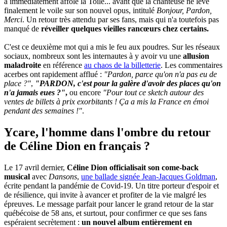
a immédiatement affolé la Toile... avant que la chanteuse ne lève
finalement le voile sur son nouvel opus, intitulé
Bonjour, Pardon,
Merci
. Un retour très attendu par ses fans, mais qui n'a toutefois pas
manqué de
réveiller quelques vieilles rancœurs chez certains.
C'est ce deuxième mot qui a mis le feu aux poudres. Sur les réseaux
sociaux, nombreux sont les internautes à y avoir vu une
allusion
maladroite
en référence
au chaos de la billetterie
. Les commentaires
acerbes ont rapidement afflué :
"Pardon, parce qu'on n'a pas eu de
place ?"
,
"PARDON, c'est pour la galère d'avoir des places qu'on
n'a jamais eues ?"
,
ou encore
"Pour tout ce sketch autour des
ventes de billets à prix exorbitants ! Ça a mis la France en émoi
pendant des semaines !"
.
Ycare, l'homme dans l'ombre du retour
de Céline Dion en français ?
Le 17 avril dernier,
Céline Dion officialisait son come-back
musical
avec
Dansons
,
une ballade signée Jean-Jacques Goldman
,
écrite pendant la pandémie de Covid-19. Un titre porteur d'espoir et
de résilience, qui invite à avancer et profiter de la vie malgré les
épreuves. Le message parfait pour lancer le grand retour de la star
québécoise de 58 ans, et surtout, pour confirmer ce que ses fans
espéraient secrètement :
un nouvel album entièrement en