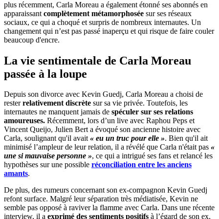
plus récemment, Carla Moreau a également étonné ses abonnés en
apparaissant
complètement métamorphosée
sur ses réseaux
sociaux, ce qui a choqué et surpris de nombreux internautes. Un
changement qui n’est pas passé inaperçu et qui risque de faire couler
beaucoup d'encre.
La vie sentimentale de Carla Moreau
passée à la loupe
Depuis son divorce avec Kevin Guedj, Carla Moreau a choisi de
rester
relativement discrète
sur sa vie privée. Toutefois, les
internautes ne manquent jamais de
spéculer sur ses relations
amoureuses.
Récemment, lors d’un live avec Raphou Peps et
Vincent Queijo, Julien Bert a évoqué son ancienne histoire avec
Carla, soulignant qu'il avait
« eu un truc pour elle »
. Bien qu'il ait
minimisé l’ampleur de leur relation, il a révélé que Carla n'était pas
«
une si mauvaise personne »
, ce qui a intrigué ses fans et relancé les
hypothèses sur une possible
réconciliation entre les anciens
amants
.
De plus, des rumeurs concernant son ex-compagnon Kevin Guedj
refont surface. Malgré leur séparation très médiatisée, Kevin ne
semble pas opposé à raviver la flamme avec Carla. Dans une récente
interview, il a
exprimé des sentiments positifs
à l’égard de son ex,