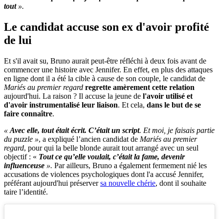
tout
».
Le candidat accuse son ex d'avoir profité
de lui
Et s'il avait su, Bruno aurait peut-être réfléchi à deux fois avant de
commencer une histoire avec Jennifer. En effet, en plus des attaques
en ligne dont il a été la cible à cause de son couple, le candidat de
Mariés au premier regard
regrette amèrement cette relation
aujourd'hui. La raison ? Il accuse la jeune de
l'avoir utilisé et
d'avoir instrumentalisé leur liaison
. Et cela,
dans le but de se
faire connaître
.
«
Avec elle, tout était écrit. C’était un script
. Et moi, je faisais partie
du puzzle »
, a expliqué l’ancien candidat de
Mariés au premier
regard
, pour qui la belle blonde aurait tout arrangé avec un seul
objectif : «
Tout ce qu’elle voulait, c’était la fame, devenir
influenceuse
».
Par ailleurs, Bruno a également fermement nié les
accusations de violences psychologiques dont l'a accusé Jennifer,
préférant aujourd'hui préserver
sa nouvelle chérie
, dont il souhaite
taire l’identité.