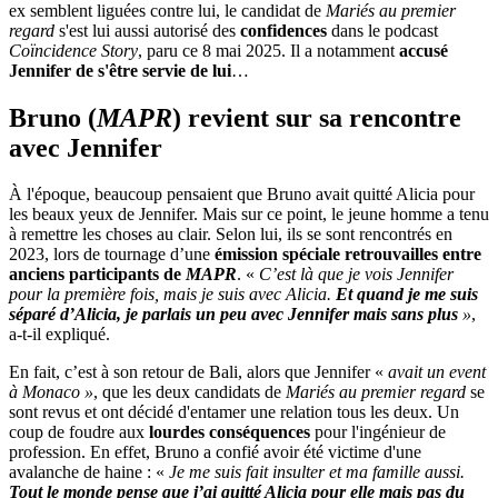
ex semblent liguées contre lui, le candidat de
Mariés au premier
regard
s'est lui aussi autorisé des
confidences
dans le podcast
Coïncidence Story
, paru ce 8 mai 2025. Il a notamment
accusé
Jennifer de s'être servie de lui
…
Bruno (
MAPR
) revient sur sa rencontre
avec Jennifer
À l'époque, beaucoup pensaient que Bruno avait quitté Alicia pour
les beaux yeux de Jennifer. Mais sur ce point, le jeune homme a tenu
à remettre les choses au clair. Selon lui, ils se sont rencontrés en
2023, lors de tournage d’une
émission spéciale retrouvailles entre
anciens participants de
MAPR
. «
C’est là que je vois Jennifer
pour la première fois, mais je suis avec Alicia.
Et quand je me suis
séparé d’Alicia,
je parlais un peu avec Jennifer mais sans plus
»
,
a-t-il expliqué.
En fait, c’est à son retour de Bali, alors que Jennifer «
avait un event
à Monaco »
, que les deux candidats de
Mariés au premier regard
se
sont revus et ont décidé d'entamer une relation tous les deux. Un
coup de foudre aux
lourdes conséquences
pour l'ingénieur de
profession. En effet, Bruno a confié avoir été victime d'une
avalanche de haine : «
Je me suis fait insulter et ma famille aussi.
Tout le monde pense que j’ai quitté Alicia pour elle mais pas du