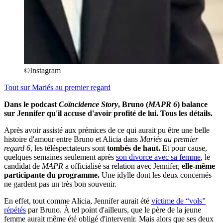
©Instagram
Tout sur
Mariés au premier regard
Dans le podcast
Coïncidence Story
, Bruno (
MAPR 6
) balance
sur Jennifer qu'il accuse d'avoir profité de lui. Tous les détails.
Après avoir assisté aux prémices de ce qui aurait pu être une belle
histoire d'amour entre Bruno et Alicia dans
Mariés au premier
regard 6
, les téléspectateurs sont
tombés de haut.
Et pour cause,
quelques semaines seulement après
son divorce avec sa femme
, le
candidat de
MAPR
a officialisé sa relation avec Jennifer,
elle-même
participante du programme.
Une idylle dont les deux concernés
ne gardent pas un très bon souvenir.
En effet, tout comme Alicia, Jennifer aurait été
victime de “vols”
répétés
par Bruno. À tel point d'ailleurs, que le père de la jeune
femme aurait même été obligé d'intervenir. Mais alors que ses deux