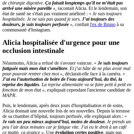
de chirurgie digestive.
Ça faisait longtemps qu’il ne m’était pas
arrivé une misère pareille
»,
racontait Alicia. Et le lendemain, son
état de santé ne s'était pas vraiment amélioré : «
Je suis toujours
hospitalisée. Je ne sais pas quand je sors.
J’ai toujours des
douleurs, je suis toujours perfusée
»
, confiait
l'ex de Bruno
à sa
communauté d'Instagram.
Alicia hospitalisée d'urgence pour une
occlusion intestinale
Néanmoins, Alicia a refusé de s'avouer vaincue. «
Je suis toujours
fatiguée mais mon état s’améliore
. Et j’ai hâte de ne plus avoir mal
pour pouvoir rentrer chez moi »,
déclarait-elle face à la caméra. «
J
’ai eu l’autorisation de boire de l’eau aujourd’hui, du thé, la
reprise des liquides
. La reprise alimentaire va se faire petit à petit en
fonction de mon état »
, expliquait cependant l'ancienne candidate de
MAPR
.
Puis, le lendemain, après deux jours d'hospitalisation et de soins,
Alicia donnait une nouvelle fois de ses nouvelles. Depuis la terrasse
de sa chambre d’hôpital, toujours perfusée, elle expliquait alors : «
J
e vais un peu mieux aujourd’hui, moins de douleur.
Je prends un
peu l’air deux minutes car je fatigue vite. J’ai eu le droit à un café
ce matin, ça avance ».
Une
évolution certes positive
, mais pas