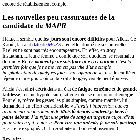
encore de rétablissement complet.
Les nouvelles peu rassurantes de la
candidate de
MAPR
Hélas, il semble que
les jours sont encore difficiles
pour Alicia. Ce
3 août, la
candidate de
MAPR
a en effet donné de ses nouvelles…
Et elles ne sont pas très encourageantes. En effet, en story
Instagram, la jeune femme a confié que son quotidien se résumait à
dormir. «
En ce moment je ne sais faire que ça : dormir.
C’est la
première fois que je ne me remets pas vite d’une simple
hospitalisation de quelques jours sans opération »
, a-t-elle confié en
légende d'une photo où on la voit allongée, visiblement épuisée.
Alicia s'est ainsi décrit dans un état de
fatigue extrême
et de
grande
faiblesse
, mêlant hypotension, fatigue intense et manque d’énergie.
Pour elle, même les gestes les plus simples, comme marcher, lui
demandent un effort considérable. «
J’avais l’impression que ça
allait mieux depuis mercredi.
Mais là depuis vendredi je tiens à
peine debout.
J’ai refait une
prise de sang en urgence
aujourd’hui
pour voir ce qui se passe.
Peut-être une anémie, je ne sais pas trop
»,
a-t-elle expliqué. On lui souhaite un bon rétablissement !
Regardez :