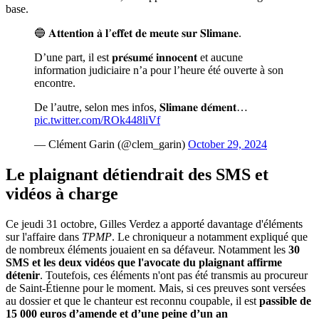
base.
🔵 𝐀𝐭𝐭𝐞𝐧𝐭𝐢𝐨𝐧 𝐚̀ 𝐥’𝐞𝐟𝐟𝐞𝐭 𝐝𝐞 𝐦𝐞𝐮𝐭𝐞 𝐬𝐮𝐫 𝐒𝐥𝐢𝐦𝐚𝐧𝐞.
D’une part, il est 𝐩𝐫𝐞́𝐬𝐮𝐦𝐞́ 𝐢𝐧𝐧𝐨𝐜𝐞𝐧𝐭 et aucune
information judiciaire n’a pour l’heure été ouverte à son
encontre.
De l’autre, selon mes infos, 𝐒𝐥𝐢𝐦𝐚𝐧𝐞 𝐝𝐞́𝐦𝐞𝐧𝐭…
pic.twitter.com/ROk448liVf
— Clément Garin (@clem_garin)
October 29, 2024
Le plaignant détiendrait des SMS et
vidéos à charge
Ce jeudi 31 octobre, Gilles Verdez a apporté davantage d'éléments
sur l'affaire dans
TPMP
. Le chroniqueur a notamment expliqué que
de nombreux éléments jouaient en sa défaveur. Notamment les
30
SMS et les deux vidéos que l'avocate du plaignant affirme
détenir
. Toutefois, ces éléments n'ont pas été transmis au procureur
de Saint-Étienne pour le moment. Mais, si ces preuves sont versées
au dossier et que le chanteur est reconnu coupable, il est
passible de
15 000 euros d’amende et d’une peine d’un an