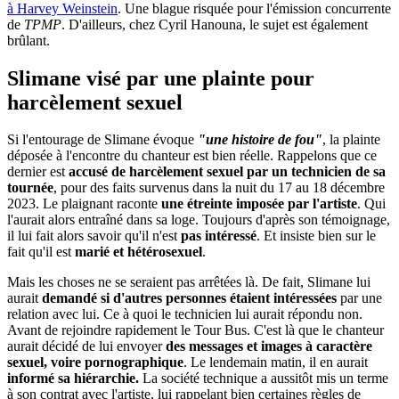
à Harvey Weinstein
. Une blague risquée pour l'émission concurrente
de
TPMP
. D'ailleurs, chez Cyril Hanouna, le sujet est également
brûlant.
Slimane visé par une plainte pour
harcèlement sexuel
Si l'entourage de Slimane évoque
"une histoire de fou"
, la plainte
déposée à l'encontre du chanteur est bien réelle. Rappelons que ce
dernier est
accusé de harcèlement sexuel par un technicien de sa
tournée
, pour des faits survenus dans la nuit du 17 au 18 décembre
2023. Le plaignant raconte
une étreinte imposée par l'artiste
. Qui
l'aurait alors entraîné dans sa loge. Toujours d'après son témoignage,
il lui fait alors savoir qu'il n'est
pas intéressé
. Et insiste bien sur le
fait qu'il est
marié et hétérosexuel
.
Mais les choses ne se seraient pas arrêtées là. De fait, Slimane lui
aurait
demandé si d'autres personnes étaient intéressées
par une
relation avec lui. Ce à quoi le technicien lui aurait répondu non.
Avant de rejoindre rapidement le Tour Bus. C'est là que le chanteur
aurait décidé de lui envoyer
des messages et images à caractère
sexuel, voire pornographique
. Le lendemain matin, il en aurait
informé sa hiérarchie.
La société technique a aussitôt mis un terme
à son contrat avec l'artiste, lui rappelant bien certaines règles de