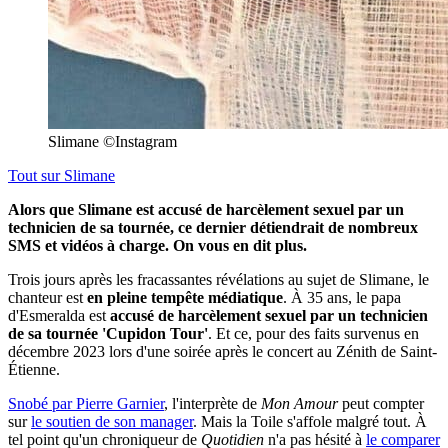
Slimane ©Instagram
Tout sur
Slimane
Alors que Slimane est accusé de harcèlement sexuel par un
technicien de sa tournée, ce dernier détiendrait de nombreux
SMS et vidéos à charge. On vous en dit plus.
Trois jours après les fracassantes révélations au sujet de Slimane, le
chanteur est
en pleine tempête médiatique
. À 35 ans, le papa
d'Esmeralda est
accusé de harcèlement sexuel par un technicien
de sa tournée 'Cupidon Tour'
. Et ce, pour des faits survenus en
décembre 2023 lors d'une soirée après le concert au Zénith de Saint-
Étienne.
Snobé par Pierre Garnier
, l'interprète de
Mon Amour
peut compter
sur
le soutien de son manager
. Mais la Toile s'affole malgré tout. À
tel point qu'un chroniqueur de
Quotidien
n'a pas hésité à
le comparer