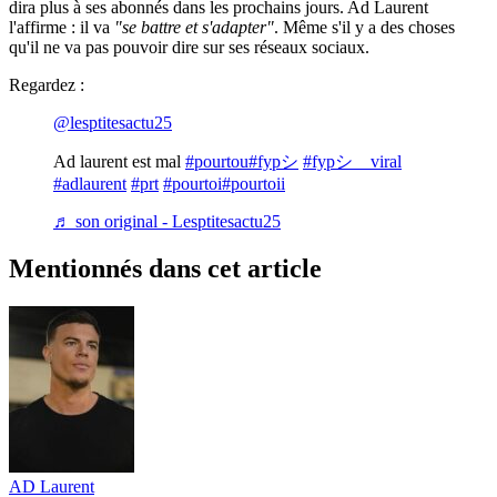
dira plus à ses abonnés dans les prochains jours. Ad Laurent
l'affirme : il va
"se battre et s'adapter"
. Même s'il y a des choses
qu'il ne va pas pouvoir dire sur ses réseaux sociaux.
Regardez :
@lesptitesactu25
Ad laurent est mal
#pourtou
#fypシ
#fypシ゚viral
#adlaurent
#prt
#pourtoi
#pourtoii
♬ son original - Lesptitesactu25
Mentionnés dans cet article
AD Laurent