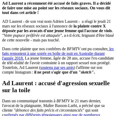
Ad Laurent a récemment été accusé de faits graves. Il a décidé
de faire une mise au point sur les réseaux sociaux. On vous dit
tout dans cet article !
AD Laurent - de son vrai nom Adrien Laurent - a réagi le jeudi 21
mars sur les réseaux sociaux à l'annonce de
la plainte contre X
déposée par les avocats d'une jeune femme qui l'accuse de viols
.
"Votre pupuce préférée est attaquée"
, a-t-il écrit, feignant d'être blasé
de cette nouvelle - mais pas touché.
Dans cette plainte que nos confrères de
BFMTV
ont pu consulter,
les
faits remontent à une soirée en boîte de nuit en Australie durant
l'année 2018.
La jeune femme, âgée de 28 ans, accuse l'ex-candidate
de télé-réalité de l'avoir contrainte à un rapport sexuel non protégé.
Toutefois, Ad Laurent (
soutenu par ses amis
) l'affirme sur son
compte Instagram :
il ne peut s'agir que d'un
"sketch"
.
Ad Laurent : accusé d'agression sexuelle
sur la toile
Dans un communiqué transmis à
BFMTV
le 21 mars dernier,
l'avocat de la plaignante, Maître Basson-Larbi, a précisé que sa
cliente
"dénonce des faits précis et circonstanciés"
qui sont
co
nfirmés par différents témoignages ainsi que de nombreux