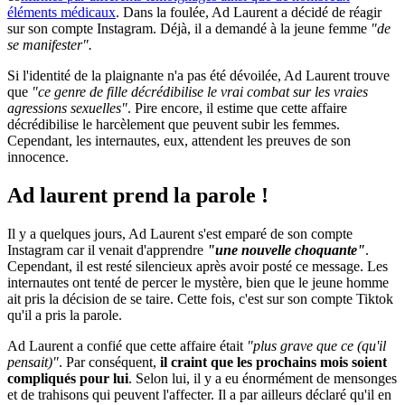
éléments médicaux
. Dans la foulée, Ad Laurent a décidé de réagir
sur son compte Instagram. Déjà, il a demandé à la jeune femme
"de
se manifester".
Si l'identité de la plaignante n'a pas été dévoilée, Ad Laurent trouve
que
"ce genre de fille décrédibilise le vrai combat sur les vraies
agressions sexuelles"
. Pire encore, il estime que cette affaire
décrédibilise le harcèlement que peuvent subir les femmes.
Cependant, les internautes, eux, attendent les preuves de son
innocence.
Ad laurent prend la parole !
Il y a quelques jours, Ad Laurent s'est emparé de son compte
Instagram car il venait d'apprendre
"une nouvelle choquante"
.
Cependant, il est resté silencieux après avoir posté ce message. Les
internautes ont tenté de percer le mystère, bien que le jeune homme
ait pris la décision de se taire. Cette fois, c'est sur son compte Tiktok
qu'il a pris la parole.
Ad Laurent a confié que cette affaire était
"plus grave que ce (qu'il
pensait)"
. Par conséquent,
il craint que les prochains mois soient
compliqués pour lui
. Selon lui, il y a eu énormément de mensonges
et de trahisons qui peuvent l'affecter. Il a par ailleurs déclaré qu'il en