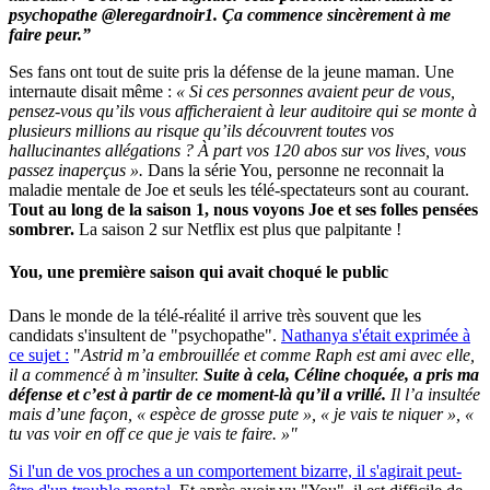
psychopathe @leregardnoir1. Ça commence sincèrement à me
faire peur.”
Ses fans ont tout de suite pris la défense de la jeune maman. Une
internaute disait même :
« Si ces personnes avaient peur de vous,
pensez-vous qu’ils vous afficheraient à leur auditoire qui se monte à
plusieurs millions au risque qu’ils découvrent toutes vos
hallucinantes allégations ? À part vos 120 abos sur vos lives, vous
passez inaperçus ».
Dans la série You, personne ne reconnait la
maladie mentale de Joe et seuls les télé-spectateurs sont au courant.
Tout au long de la saison 1, nous voyons Joe et ses folles pensées
sombrer.
La saison 2 sur Netflix est plus que palpitante !
You, une première saison qui avait choqué le public
Dans le monde de la télé-réalité il arrive très souvent que les
candidats s'insultent de "psychopathe".
Nathanya s'était exprimée à
ce sujet :
"
Astrid m’a embrouillée et comme Raph est ami avec elle,
il a commencé à m’insulter.
Suite à cela, Céline choquée, a pris ma
défense et c’est à partir de ce moment-là qu’il a vrillé.
Il l’a insultée
mais d’une façon, « espèce de grosse pute », « je vais te niquer », «
tu vas voir en off ce que je vais te faire. »"
Si l'un de vos proches a un comportement bizarre, il s'agirait peut-