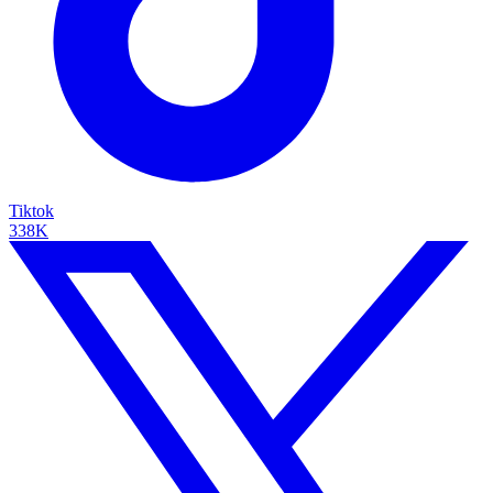
Tiktok
338K