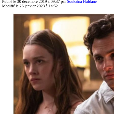
Publié le
30 décembre 2019 à 09:37
par
Soukaina Hafdane
-
Modifié le
26 janvier 2023 à 14:52