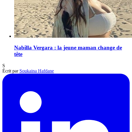
Nabilla Vergara : la jeune maman change de
tête
S
Écrit par
Soukaina Hafdane