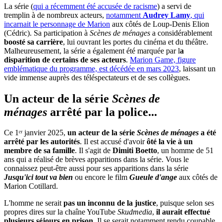
La série (
qui a récemment été accusée de racisme
) a servi de
tremplin à de nombreux acteurs,
notamment
Audrey Lamy
, qui
incarnait le personnage de Marion
aux côtés de Loup-Denis Elion
(Cédric). Sa participation à
Scènes de ménages
a considérablement
boosté sa carrière
, lui ouvrant les portes du cinéma et du théâtre.
Malheureusement, la série a également été marquée par l
a
disparition de certains de ses acteurs
.
Marion Game, figure
emblématique du programme, est décédée en mars 2023
, laissant un
vide immense auprès des téléspectateurs et de ses collègues.
Un acteur de la série
Scènes de
ménages
arrêté par la police...
Ce 1ᵉʳ janvier 2025,
un acteur de la série
Scènes de ménages
a été
arrêté par les autorités
. Il est accusé d'avoir
ôté la vie à un
membre de sa famille
. Il s'agit de
Dimiti Boetto
, un homme de 51
ans qui a réalisé de brèves apparitions dans la série. Vous le
connaissez peut-être aussi pour ses apparitions dans la série
Jusqu'ici tout va bien
ou encore le film
Gueule d'ange
aux côtés de
Marion Cotillard.
L'homme ne serait
pas un inconnu de la justice
, puisque selon ses
propres dires sur la chaîne YouTube
Skudmedia
,
il aurait effectué
plusieurs séjours en prison
. Il se serait notamment rendu coupable