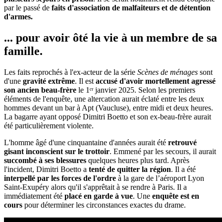
par le passé de
faits d'association de malfaiteurs et de détention
d'armes.
... pour avoir ôté la vie à un membre de sa
famille.
Les faits reprochés à l'ex-acteur de la série
Scènes de ménages
sont
d'une
gravité extrême
. Il est
accusé d'avoir mortellement agressé
son ancien beau-frère
le 1ᵉʳ janvier 2025. Selon les premiers
éléments de l'enquête, une altercation aurait éclaté entre les deux
hommes devant un bar à Apt (Vaucluse), entre midi et deux heures.
La bagarre ayant opposé Dimitri Boetto et son ex-beau-frère aurait
été particulièrement violente.
L'homme âgé d'une cinquantaine d'années aurait été
retrouvé
gisant inconscient sur le trottoir
. Emmené par les secours, il aurait
succombé à ses blessures
quelques heures plus tard. Après
l'incident, Dimitri Boetto a
tenté de quitter la région
. Il a été
interpellé par les forces de l'ordre
à la gare de l’aéroport Lyon
Saint-Exupéry alors qu'il s'apprêtait à se rendre à Paris. Il a
immédiatement été
placé en garde à vue
. Une
enquête est en
cours
pour déterminer les circonstances exactes du drame.