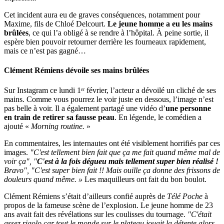
Cet incident aura eu de graves conséquences, notamment pour
Maxime, fils de Chloé Delcourt.
Le jeune homme a eu les mains
brûlées
, ce qui l’a obligé à se rendre à l’hôpital. À peine sortie, il
espère bien pouvoir retourner derrière les fourneaux rapidement,
mais ce n’est pas gagné…
Clément Rémiens dévoile ses mains brûlées
Sur Instagram ce lundi 1ᵉʳ février, l’acteur a dévoilé un cliché de ses
mains. Comme vous pourrez le voir juste en dessous, l’image n’est
pas belle à voir. Il a également partagé une vidéo d’
une personne
en train de retirer sa fausse peau
. En légende, le comédien a
ajouté «
Morning routine.
»
En commentaires, les internautes ont été visiblement horrifiés par ces
images.
"C'est tellement bien fait que ça me fait quand même mal de
voir ça", "
C'est à la fois dégueu mais tellement super bien réalisé !
Bravo", "C'est super bien fait !! Mais ouille ça donne des frissons de
douleurs quand même. »
Les maquilleurs ont fait du bon boulot.
Clément Rémiens s’était d’ailleurs confié auprès de
Télé Poche
à
propos de la fameuse scène de l’explosion. Le jeune homme de 23
ans avait fait des révélations sur les coulisses du tournage.
"C'était
assez rigolo car tout le monde sur le plateau jouait la détente alors